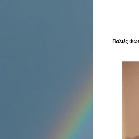
Παλιές Φω