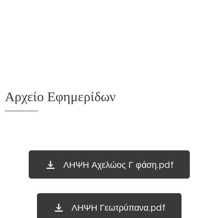
Αρχείο Εφημερίδων
ΛΗΨΗ Αχελώος Γ φάση.pdf
ΛΗΨΗ Γεωτρύπανα.pdf