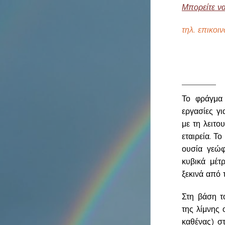
Μπορείτε να
τηλ. επικοι
Το φράγμα 
εργασίες γ
με τη λειτ
εταιρεία. Τ
ουσία γεώφ
κυβικά μέτ
ξεκινά από 
Στη βάση τ
της λίμνης
καθένας) σ