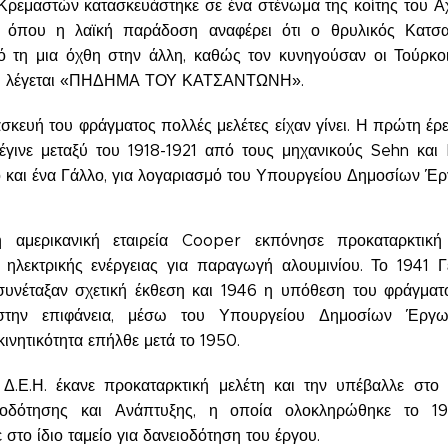
Κρεμαστών κατασκευάστηκε σε ένα στένωμα της κοίτης του Α
ο όπου η λαϊκή παράδοση αναφέρει ότι ο θρυλικός Κατσ
 τη μια όχθη στην άλλη, καθώς τον κυνηγούσαν οι Τούρκοι 
ση λέγεται «ΠΗΔΗΜΑ ΤΟΥ ΚΑΤΣΑΝΤΩΝΗ».
ασκευή του φράγματος πολλές μελέτες είχαν γίνει. Η πρώτη έρ
έγινε μεταξύ του 1918-1921 από τους μηχανικούς Sehn και 
ό και ένα Γάλλο, για λογαριασμό του Υπουργείου Δημοσίων Έρ
 αμερικανική εταιρεία Cooper εκπόνησε προκαταρκτική
ηλεκτρικής ενέργειας για παραγωγή αλουμινίου. Το 1941 Γ
συνέταξαν σχετική έκθεση και 1946 η υπόθεση του φράγματ
στην επιφάνεια, μέσω του Υπουργείου Δημοσίων Έργω
κινητικότητα επήλθε μετά το 1950.
Δ.Ε.Η. έκανε προκαταρκτική μελέτη και την υπέβαλλε στο 
ειοδότησης και Ανάπτυξης, η οποία ολοκληρώθηκε το 1
στο ίδιο ταμείο για δανειοδότηση του έργου.