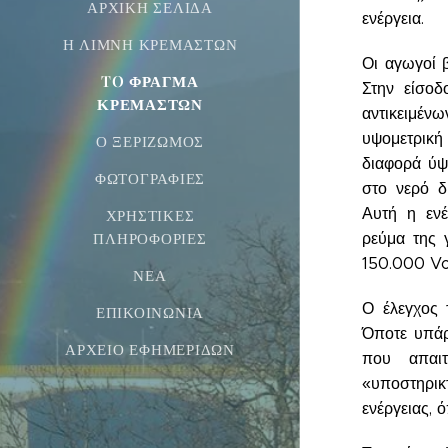
ΑΡΧΙΚΉ ΣΕΛΊΔΑ
ενέργεια.
Η ΛΊΜΝΗ ΚΡΕΜΑΣΤΏΝ
Οι αγωγοί 
TO ΦΡΆΓΜΑ
Στην είσο
ΚΡΕΜΑΣΤΏΝ
αντικειμέν
υψομετρική 
Ο ΞΕΡΙΖΩΜΌΣ
διαφορά ύψ
ΦΩΤΟΓΡΑΦΊΕΣ
στο νερό δ
Αυτή η ενέ
ΧΡΗΣΤΙΚΈΣ
ΠΛΗΡΟΦΟΡΊΕΣ
ρεύμα της 
150.000 Vo
ΝΕΑ
Ο έλεγχος 
ΕΠΙΚΟΙΝΩΝΊΑ
Όποτε υπάρ
ΑΡΧΕΊΟ ΕΦΗΜΕΡΊΔΩΝ
που απαιτ
«υποστηρι
ενέργειας, 