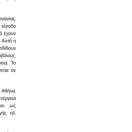
νανίας.
 είσοδο
ό έχουν
 Αυτή η
σδίδουν
βίλους.
εια. Το
εται σε
 Αθήνα.
νέργεια
γει ως
γής ηλ.