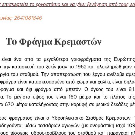
 επισκεφτείτε το εργοστάσιο και να γίνει ξενάγηση από τους ε
νωνίας: 2641081846
To Φράγμα Κρεμαστών
είναι ένα από τα μεγαλύτερα γαιοφράγματα της Ευρώπης
ια την κατασκευή του ξεκίνησαν το 1962 και ολοκληρώθηκαν 
ουργία του σταθμού. Την αποπεράτωση του έργου ανέλαβε αμερ
ο φράγμα είναι κατασκευασμένο από χώμα και χαλίκι, είναι δηλ
ραγμα και όχι φράγμα από μπετόν. Ο όγκος του είναι 8.
ρα. Το μέγιστο ύψος του είναι 160 μέτρα και το πλάτος τη
τα 670 μέτρα καταλήγοντας στην κορυφή σε μερικά δεκάδες μέ
ους φράγματος είναι ο Υδροηλεκτρικό Σταθμός Κρεμαστών. 
 οδηγούνται μέσω τεσσάρων αγωγών (με ονομάστική ισχύ 1
τους τέσσερις υδροστροβίλους του σταθμού και παράγεται ηλ