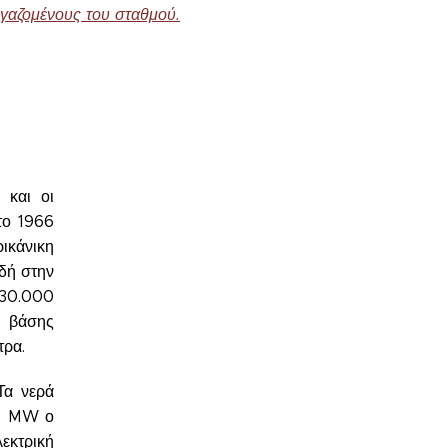
ργαζομένους του σταθμού.
 και οι
το 1966
ικάνικη
αδή στην
130.000
ς βάσης
τρα.
Τα νερά
09 MW ο
εκτρική