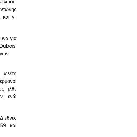
χελώου,
αντώνης
και γι'
ευνα για
Dubois,
γων.
 μελέτη
ερμανοί
ος ήλθε
ν, ενώ
Διεθνές
959 και