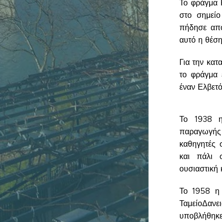
Το φράγμα 
στο σημεί
πήδησε από
αυτό η θέ
Για την κατ
το φράγμα 
έναν Ελβετ
Το 1938 η
παραγωγής 
καθηγητές 
και πάλι 
ουσιαστική 
Το 1958 η 
ΤαμείοΔαν
υποβλήθηκε 