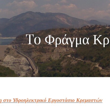
To Φράγμα Κρ
 στο Υδροηλεκτρικό Εργοστάσιο Κρεμαστών